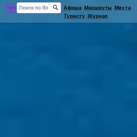
Афиша
Маршруты
Места
Туристу
Журнал