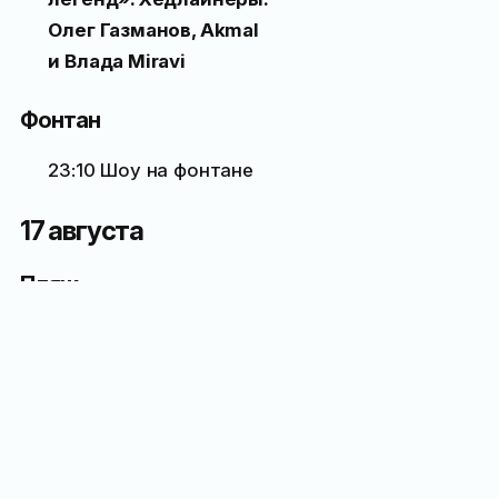
Олег Газманов, Akmal
и Влада Miravi
Фонтан
23:10 Шоу на фонтане
17 августа
Пляж
04:00 Сап-тур на рассвете
с кофе-рейвом / Яхт-клуб
«Мрия»
08:00–20:00 Надувной
аквапарк в море