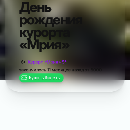
День
рождения
курорта
«Мрия»
6+
Курорт «Мрия» 5*
закончилось
11 месяцев назад
от
5000
Купить билеты