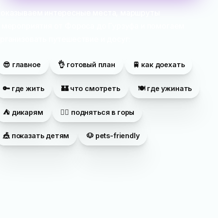
оказываем интересные места, маршруты
 мероприятия от Фороса до Гурзуфа и помогаем
рганизовать путешествие и досуг:
😎 главное
👌 готовый план
🚆 как доехать
🔑 где жить
🏰 что смотреть
🍽 где ужинать
⛺️ дикарям
🦸‍♂️ подняться в горы
🎪 показать детям
🐶 pets-friendly