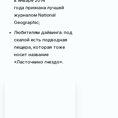
в январе 2014
года признана лучшей
журналом National
Geographic;
Любителям дайвинга: под
скалой есть подводная
пещера, которая тоже
носит название
«Ласточкино гнездо».
Замок «Ласточкино
гнездо» упоминается
в журнале: «
Зимняя
Ялта в фильме «Асса»
»,
«
Режим работы музеев
Ялты в новогодние