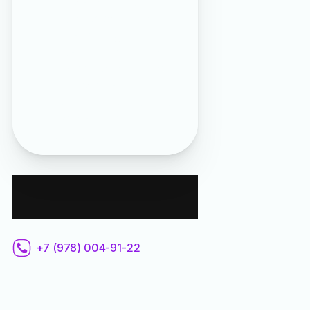
праздники
», «
Ночь
музеев 2026 в Ялте
»,
«
Минусы отдыха и
жизни в Ялте
», «
Ночь
искусств 2025 в Ялте
»,
«
Что сделано в Ялте при
России
», «
Фотомашина
времени: Гаспра и
Кореиз
»
Контактная
информация:
+7 (978) 004-91-22
Все места