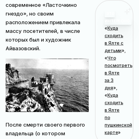
современное «Ласточкино
гнездо», но своим
ЭТО
ИНТЕРЕСНО
расположением привлекала
«
Куда
массу посетителей, в числе
сходить
которых был и художник
в Ялте с
Айвазовский.
детьми
»,
«
Что
посмотреть
в Ялте
за 3
дня
»,
«
Куда
сходить
в Ялте
по
После смерти своего первого
пушкинской
карте
»
владельца (о котором