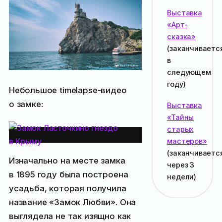
Выставка
«Арт-
сказка»
(заканчиваетс
в
следующем
году
)
Небольшое timelapse-видео
о замке:
Выставка
«Тайны
История замка
старых
мастеров»
(заканчиваетс
Изначально на месте замка
через 3
в 1895 году была построена
недели
)
усадьба, которая получила
название «Замок Любви». Она
выглядела не так изящно как