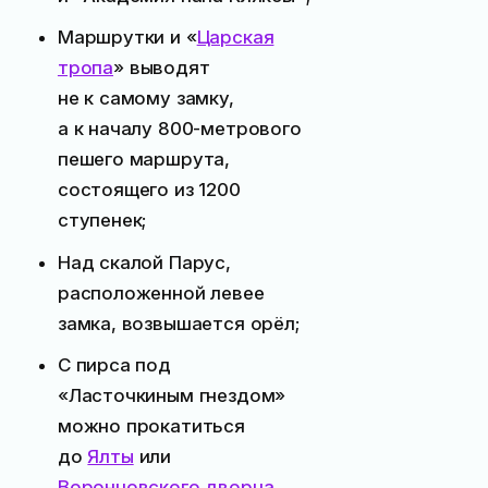
Маршрутки и «
Царская
тропа
» выводят
не к самому замку,
а к началу 800-метрового
пешего маршрута,
состоящего из 1200
ступенек;
Над скалой Парус,
расположенной левее
замка, возвышается орёл;
С пирса под
«Ласточкиным гнездом»
можно прокатиться
до
Ялты
или
Воронцовского дворца