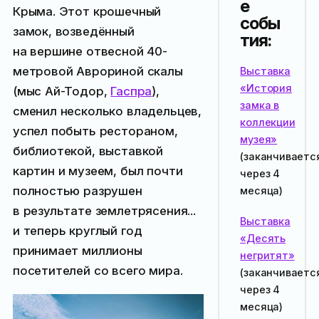
е
Крыма. Этот крошечный
собы
замок, возведённый
тия:
на вершине отвесной 40-
метровой Аврориной скалы
Выставка
«История
(мыс Ай-Тодор,
Гаспра
),
замка в
сменил несколько владельцев,
коллекции
успел побыть рестораном,
музея»
библиотекой, выставкой
(заканчиваетс
картин и музеем, был почти
через 4
полностью разрушен
месяца
)
в результате землетрясения...
Выставка
и теперь круглый год
«Десять
принимает миллионы
негритят»
посетителей со всего мира.
(заканчиваетс
через 4
месяца
)