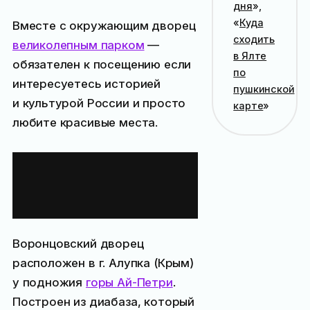
дня
»,
«
Куда
Вместе с окружающим дворец
сходить
великолепным парком
—
в Ялте
обязателен к посещению если
по
интересуетесь историей
пушкинской
и культурой России и просто
карте
»
любите красивые места.
История
Воронцовского
дворца
Воронцовский дворец
расположен в г. Алупка (Крым)
у подножия
горы Ай-Петри
.
Построен из диабаза, который