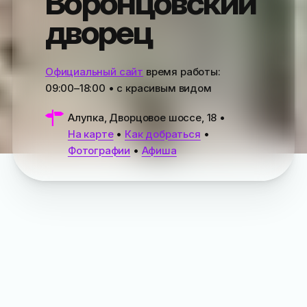
Воронцовский
дворец
Официальный сайт
время работы:
09:00–18:00
• с красивым видом
Алупка, Дворцовое шоссе, 18
•
На карте
•
Как добраться
•
Фотографии
•
Афиша