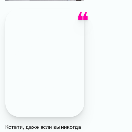
Интересный факт: этот
двухсотлетний платан 30
июня 2016 года внесён
в российский
национальный реестр
деревьев-памятников
природы под номером
549. В Ялте подобной
чести также были
удостоены «
платан
Айседоры Дункан
»
на набережной и 400-
летний платан
в
Пионерском парке
Кстати, даже если вы никогда