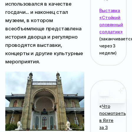
использовался в качестве
Выставка
госдачи... и наконец стал
«Стойкий
музеем, в котором
оловянный
всеобъемлюще представлена
солдатик»
история дворца и регулярно
(заканчиваетс
проводятся выставки,
через 3
недели
)
концерты и другие культурные
мероприятия.
ЭТО
ИНТЕРЕСНО
«
Что
посмотреть
в Ялте
за 3