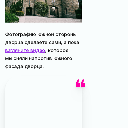
Фотографию южной стороны
дворца сделаете сами, а пока
взгляните видео
, которое
мы сняли напротив южного
фасада дворца.
Интересный факт: при
графе Воронцове для
охлаждения продуктов
и винных подвалов
в условиях крымской
жары использовался лёд
из пещеры «Трёхглазка»,