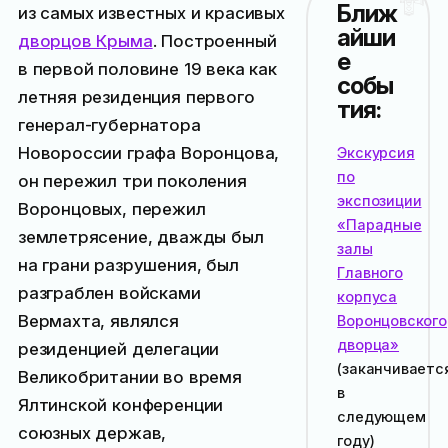
Ближ
из самых известных и красивых
айши
дворцов Крыма
. Построенный
е
в первой половине 19 века как
собы
летняя резиденция первого
тия:
генерал-губернатора
Новороссии графа Воронцова,
Экскурсия
по
он пережил три поколения
экспозиции
Воронцовых, пережил
«Парадные
землетрясение, дважды был
залы
на грани разрушения, был
Главного
разграблен войсками
корпуса
Вермахта, являлся
Воронцовского
дворца»
резиденцией делегации
(заканчиваетс
Великобритании во время
в
Ялтинской конференции
следующем
союзных держав,
году
)