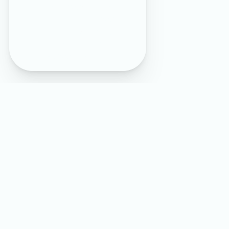
музеев 2026 в Ялте
»,
«
Ночь искусств 2025 в
Ялте
», «
Надписи на
арабском в Ялте
», «
Ночь
кино 2025 в Ялте
»
Контактная
информация:
+7 (978) 018-56-74
Все места
поблизости:
Дикие пляжи за скалой