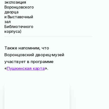
экспозиция
Воронцовского
дворца
и Выставочный
зал
Библиотечного
корпуса)
Также напомним, что
Воронцовский дворец-музей
участвует в программе
«
Пушкинская карта
».
Воронцовский дворец
упоминается в журнале:
«
Режим работы музеев
Ялты в новогодние
праздники
», «
Ночь