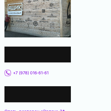
Контактная
информация:
+7 (978) 016-61-61
Все места
поблизости: