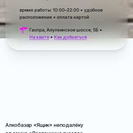
время работы:
10:00–22:00
• удобное
расположение • оплата картой
Гаспра, Алупкинское шоссе, 5Б
•
На карте
•
Как добраться
Алкобазар «Ящик» неподалёку