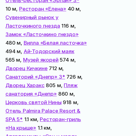
Отель-ресторан «Эрпан» 3*
10 м,
Ресторан «Елена»
40 м,
Сувенирный рынок у
Ласточкиного гнезда
116 м,
Замок «Ласточкино гнездо»
480 м,
Вилла «Белая ласточка»
494 м,
Ай-Тодорский маяк
565 м,
Музей якорей
574 м,
Дворец Кичкине
712 м,
Санаторий «Днепр» 3*
726 м,
Дворец Харакс
805 м,
Пляж
санатория «Днепр»
860 м,
Церковь святой Нины
918 м,
Отель Palmira Palace Resort &
SPA 5*
1.1 км,
Ресторан-гриль
«На крыше»
1.1 км,