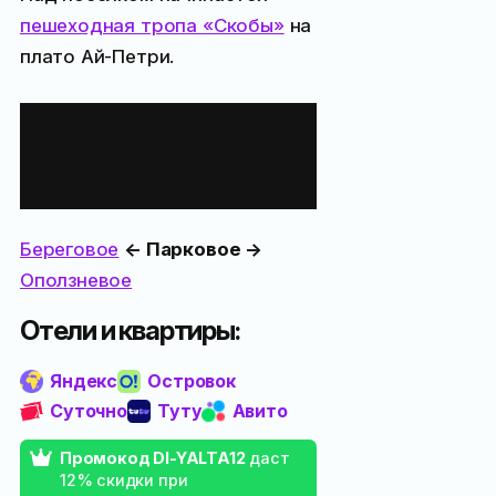
пешеходная тропа «Скобы»
на
плато Ай-Петри.
Ближайшие
населённые
пункты
Береговое
← Парковое →
Оползневое
Отели и квартиры:
Яндекс
Островок
Суточно
Туту
Авито
Промокод DI-YALTA12
даст
12% скидки при