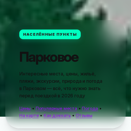
НАСЕЛЁННЫЕ ПУНКТЫ
Парковое
Интересные места, цены, жильё,
пляжи, экскурсии, природа и погода
в Парковом — всё, что нужно знать
перед поездкой в 2026 году
Цены
•
Популярные места
•
Погода
•
На карте
•
Как доехать
•
Отзывы