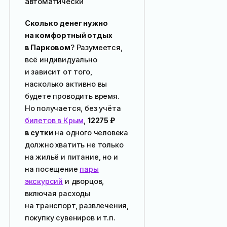
автоматически
Сколько денег нужно
на комфортный отдых
в Парковом
? Разумеется,
всё индивидуально
и зависит от того,
насколько активно вы
будете проводить время.
Но получается, без учёта
билетов в Крым
,
12275
₽
в сутки
на одного человека
должно хватить не только
на жильё и питание, но и
на посещение
пары
экскурсий
и дворцов,
включая расходы
на транспорт, развлечения,
покупку сувениров и т.п.