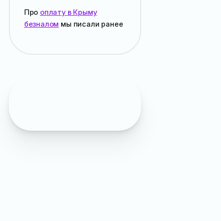
Про
оплату в Крыму
безналом
мы писали ранее
Не помешает
:
интересные экскурсии
от местных
в Парковом