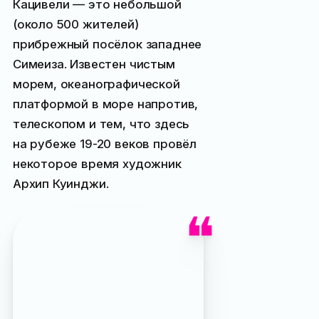
Кацивели — это небольшой
(около 500 жителей)
прибрежный посёлок западнее
Симеиза. Известен чистым
морем, океанографической
платформой в море напротив,
телескопом и тем, что здесь
на рубеже 19-20 веков провёл
некоторое время художник
Архип Куинджи.
Интересно, что Кацивели
лишь относительно
недавно стал
рассматриваться как
посёлок-курорт. Раньше
это был можно сказать