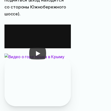
подняться (вход находится
со стороны Южнобережного
шоссе).
Видовая
площадка на горе
Кошка на видео
Гора Кошка
упоминается в журнале:
«
Что означают
крымские названия
», «
8
потрясающих
смотровых площадок
Ялты
»