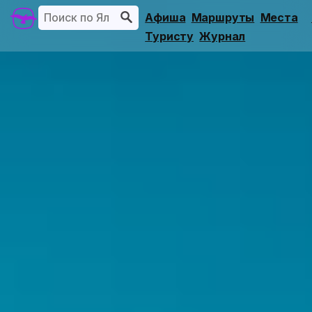
Афиша
Маршруты
Места
Туристу
Журнал