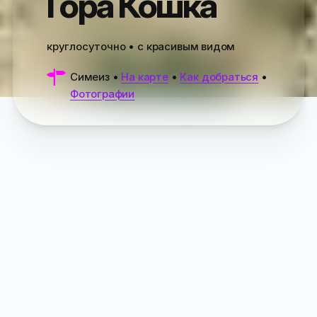
Гора Кошка
круглосуточно • с красивым видом
Симеиз
•
На карте
•
Как добраться
•
Фотографии