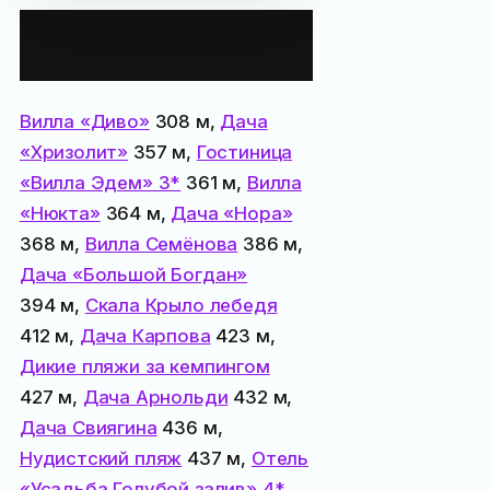
Все места
поблизости:
Вилла «Диво»
308 м,
Дача
«Хризолит»
357 м,
Гостиница
«Вилла Эдем» 3*
361 м,
Вилла
«Нюкта»
364 м,
Дача «Нора»
368 м,
Вилла Семёнова
386 м,
Дача «Большой Богдан»
394 м,
Скала Крыло лебедя
412 м,
Дача Карпова
423 м,
Дикие пляжи за кемпингом
427 м,
Дача Арнольди
432 м,
Дача Свиягина
436 м,
Нудистский пляж
437 м,
Отель
«Усадьба Голубой залив» 4*