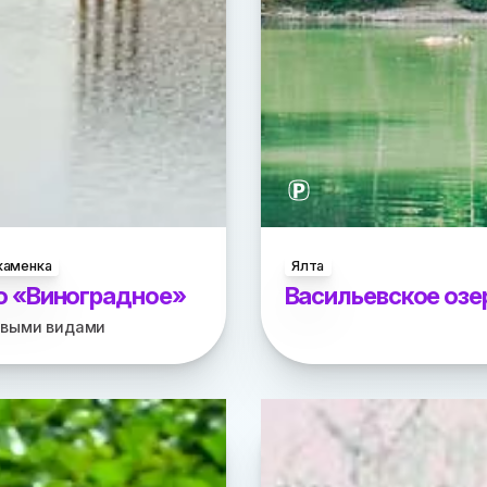
каменка
Ялта
о «Виноградное»
Васильевское озе
ивыми видами