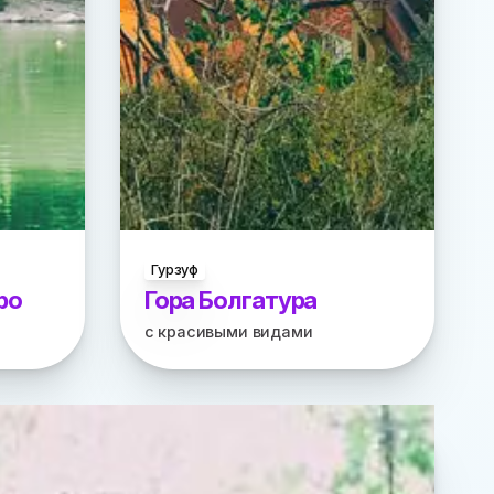
Гурзуф
ро
Гора Болгатура
с красивыми видами