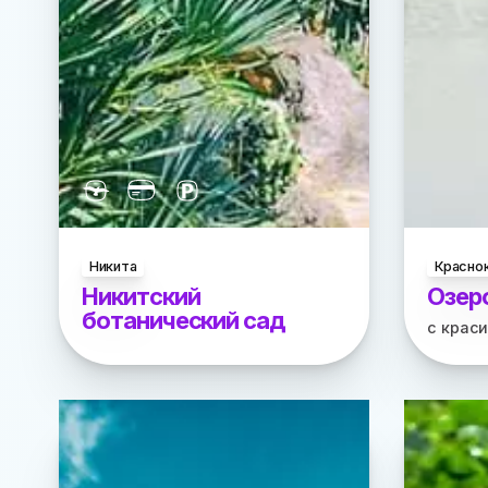
Никита
Красно
Никитский
Озер
ботанический сад
с крас