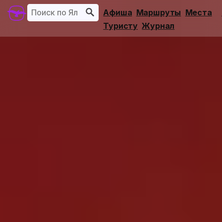
Афиша
Маршруты
Места
Туристу
Журнал