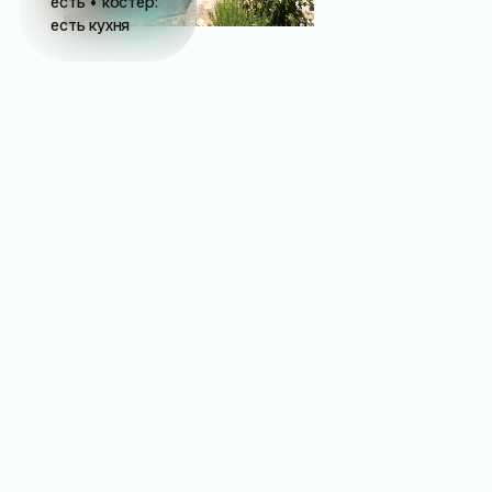
есть • костёр:
есть кухня