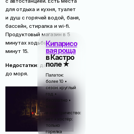
с автостанцией. Есть места
для отдыха и кухня, туалет
и душ с горячей водой, баня,
бассейн, стиралка и wi-fi.
Продуктовый магазин в 5
Кипарисо
минутах ходьбы, до моря —
вая роща
минут 15.
в Кастро
поле ★
Недостатки
: далековато
до моря.
Палаток:
более 10 •
сезон: круглый
год •
бесплатно •
вода
и электричество:
нет • костёр:
только
горелка