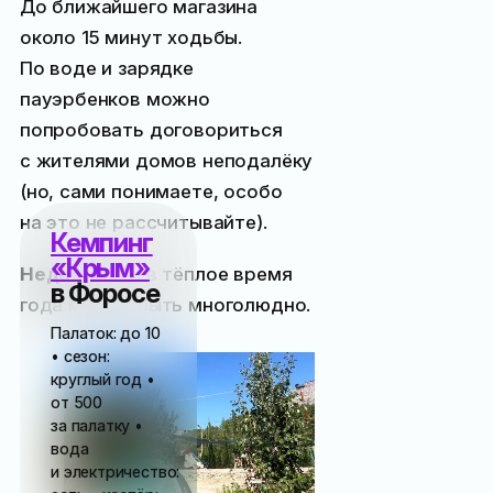
До ближайшего магазина
около 15 минут ходьбы.
По воде и зарядке
пауэрбенков можно
попробовать договориться
с жителями домов неподалёку
(но, сами понимаете, особо
на это не рассчитывайте).
Кемпинг
«Крым»
Недостатки
: в тёплое время
в Форосе
года может быть многолюдно.
Палаток: до 10
• сезон:
круглый год •
от
500
за палатку •
вода
и электричество: