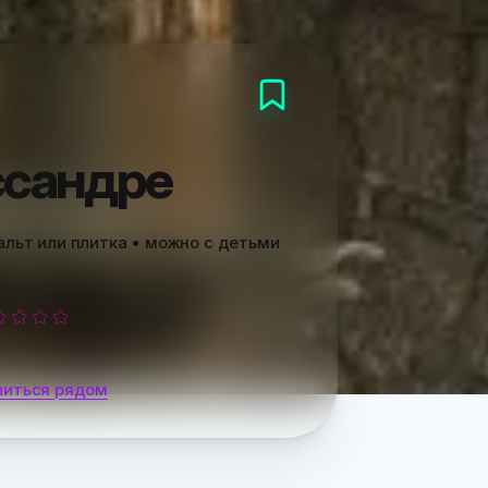
ссандре
альт или плитка • можно с детьми
и
литься рядом