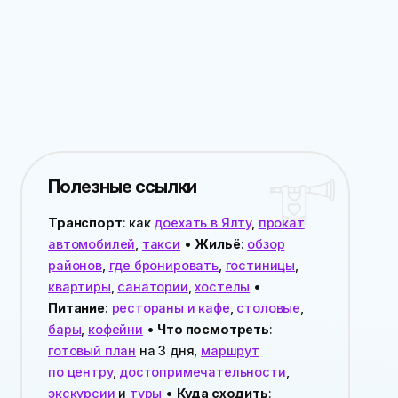
Полезные ссылки
Транспорт
: как
доехать в Ялту
,
прокат
автомобилей
,
такси
•
Жильё
:
обзор
районов
,
где бронировать
,
гостиницы
,
квартиры
,
санатории
,
хостелы
•
Питание
:
рестораны и кафе
,
столовые
,
бары
,
кофейни
•
Что посмотреть
:
готовый план
на 3 дня,
маршрут
по центру
,
достопримечательности
,
экскурсии
и
туры
•
Куда сходить
: