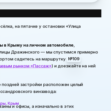
сёлка, на пятачке у остановки «Улица
вы в Крыму на личном автомобиле
,
 улицы Дражинского — мы спустимся примерно
спортом садитесь на маршрутку
№109
щевым рынком «Пассаж»
) и доезжайте на ней
е поздней застройки расположен целый
ссандровского винзавода:
зины и офисы, а изначально в этих