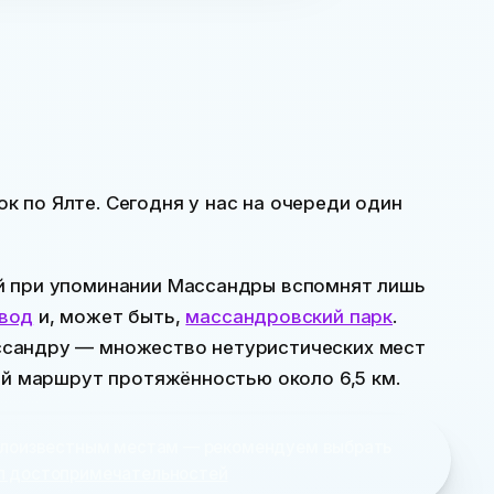
 по Ялте. Сегодня у нас на очереди один
й при упоминании Массандры вспомнят лишь
авод
и, может быть,
массандровский парк
.
ссандру — множество нетуристических мест
ый маршрут протяжённостью около 6,5 км.
 малоизвестным местам — рекомендуем выбрать
л достопримечательностей