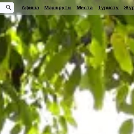
Афиша
Маршруты
Места
Туристу
Жур