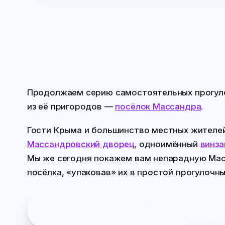
Продолжаем серию самостоятельных прогулок
из её пригородов —
посёлок Массандра
.
Гости Крыма и большинство местных жителе
Массандровский дворец
, одноимённый
винз
Мы же сегодня покажем вам непарадную Ма
посёлка, «упаковав» их в простой прогулочн
Если вам не близка эстетика бродилок по
любой другой маршрут
или перейти в
разде