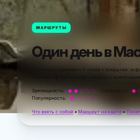
МАРШРУТЫ
Один день в Ма
Прогулка
• примерно 5 часов • покрытие: асф
• можно на велосипеде • можно с животным
Зрелищность:
Сложность:
Популярность:
Что взять с собой
•
Маршрут на карте
•
Посе