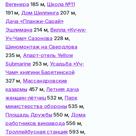
Вегенера
185 м,
Школа №11
191 м,
Дом Шиллинга
207 м,
Дача «Планжи-Сарай»
Эшлимана
214 м,
Вилла «Кучук-
Уч-Чам» Сазонова
228 м,
Шиномонтаж на Свердлова
235 м,
Апарт-отель Yellow
Submarine
253 м,
Усадьба «Уч-
Чам» княгини Барятинской
327 м,
Массандровские
казармы
457 м,
Летняя дача
женщин-лётчиц
532 м,
Парк
министерства обороны
535 м,
Площадь Дружбы
550 м,
Дома
работников винзавода
556 м,
Троллейбусная станция
593 м,