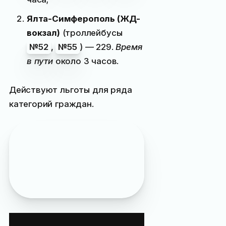
Ялта-Симферополь (ЖД-
вокзал)
(троллейбусы
№52
,
№55
) —
229
.
Время
в пути
около 3 часов.
Действуют льготы для ряда
категорий граждан.
Полезная информация
:
как доехать в Ялту
из Симферополя
,
как
доехать в Ялту
из Севастополя
Троллейбусная