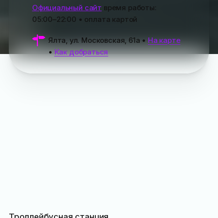
Официальный сайт
время работы:
05:00–22:00
• оплата картой
Ялта, ул. Московская, 61а
•
На карте
•
Как добраться
Троллейбусная станция