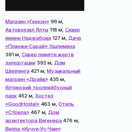
поблизости:
Магазин «Геккон»
96 м,
Автовокзал Ялты
118 м,
Сквер
имени Наджабова
127 м,
Дача
«Планжи-Сарай» Эшлимана
391 м,
Сквер памяти жертв
депортации
392 м,
Дом
Шиллинга
421 м,
Музыкальный
магазин «Драйв»
435 м,
Ялтинский троллейбусный
парк
452 м,
Хостел
«GoodHostel»
463 м,
Отель
«Стрела»
467 м,
Дом
архитектора Вегенера
476 м,
Вилла «Кучук-Уч-Чам»