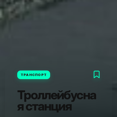
ТРАНСПОРТ
Троллейбусна
я станция