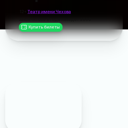
12+
Театр имени Чехова
закончилось
2 года назад
от
2000
Купить билеты
Пропустили
?
Подписывайтесь на наш
Max
чтобы заранее
узнавать о самых
интересных событиях
Ялты