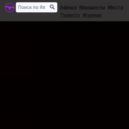
Афиша
Маршруты
Места
Туристу
Журнал