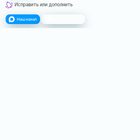
Исправить или дополнить
Наш канал
Поблагодарить
Ближайшие события:
Экспозиция
Экспозиция
«Ялта.
«Жизнь –
Страницы
подвиг»
истории»
в прошлом
месяце
в прошлом
месяце