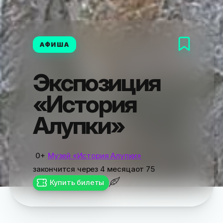
АФИША
Экспозиция
«История
Алупки»
0+
Музей «История Алупки»
закончится
через 4 месяца
от
75
Купить билеты