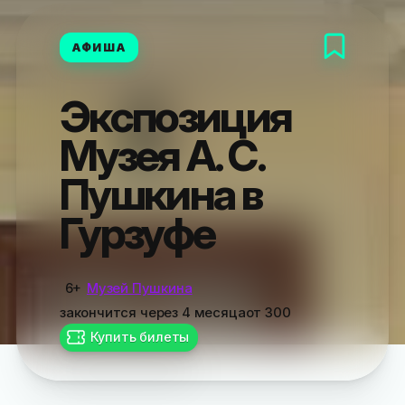
АФИША
Экспозиция
Музея А. С.
Пушкина в
Гурзуфе
6+
Музей Пушкина
закончится
через 4 месяца
от
300
Купить билеты