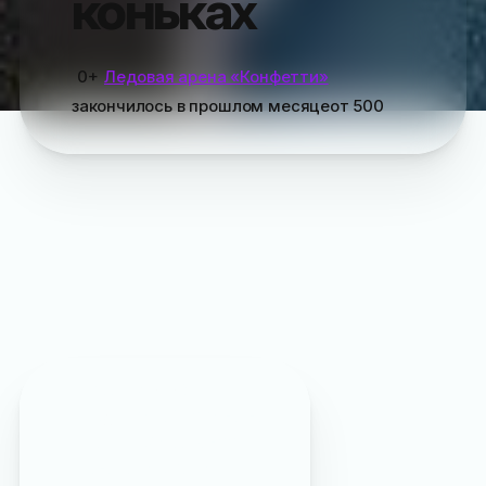
коньках
0+
Ледовая арена «Конфетти»
закончилось
в прошлом месяце
от
500
Пропустили
?
Подписывайтесь на наш
Max
чтобы заранее
узнавать о самых