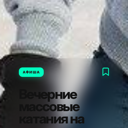
АФИША
Вечерние
массовые
катания на