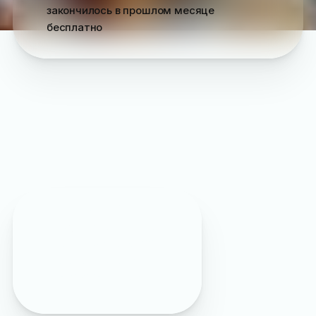
закончилось
в прошлом месяце
бесплатно
Пропустили
?
Подписывайтесь на наш
Max
чтобы заранее
узнавать о самых
интересных событиях
Ялты