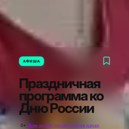
АФИША
Праздничная
программа ко
Дню России
0+
Дом-музей Чехова «Белая дача»