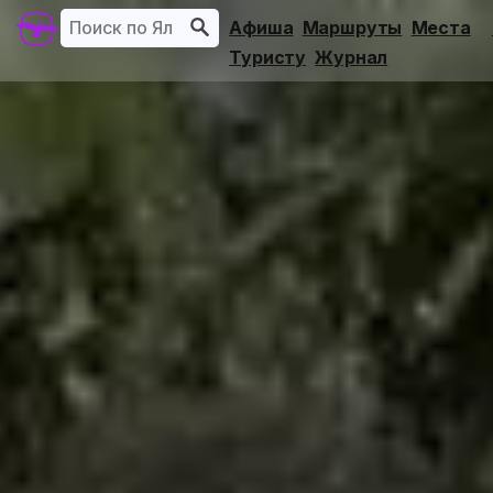
Афиша
Маршруты
Места
Туристу
Журнал