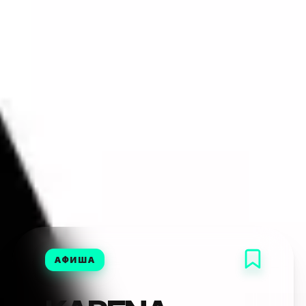
АФИША