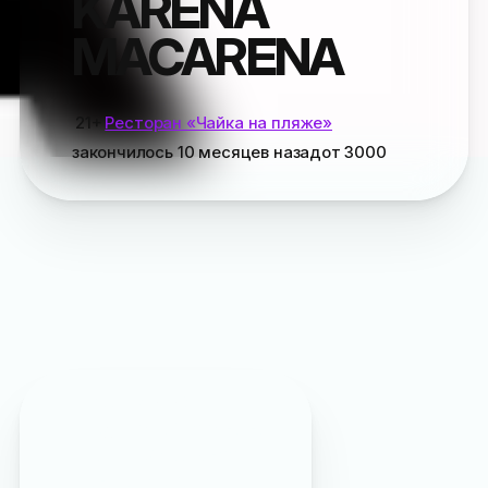
KARENA
MACARENA
21+
Ресторан «Чайка на пляже»
закончилось
10 месяцев назад
от
3000
Пропустили
?
Подписывайтесь на наш
Max
чтобы заранее
узнавать о самых