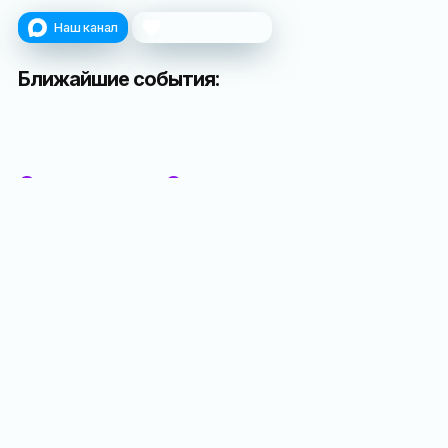
Наш канал
Поблагодарить
Ближайшие события:
Основная
Экскурсия
экспозиция
«Путешествие
Дворца
в сказку»
Александра
9 месяцев
III в
назад
Массандре
в прошлом году