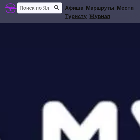
Афиша
Маршруты
Места
Туристу
Журнал