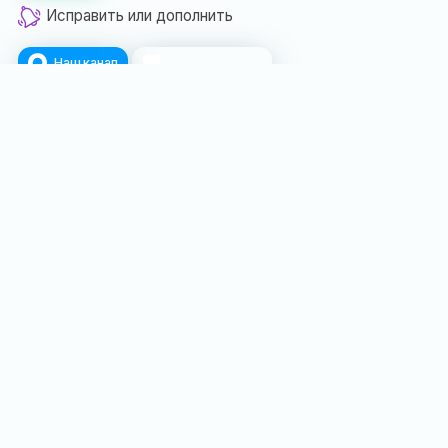
Исправить или дополнить
Наш канал
Поблагодарить
Ближайшие события:
Основная
Экскурсия
экспозиция
«Путешествие
Дворца
в сказку»
Александра
9 месяцев
III в
назад
Массандре
в прошлом году