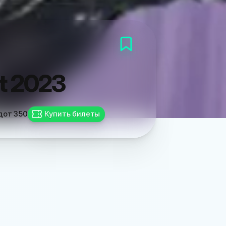
t 2023
д
от
350
Купить билеты