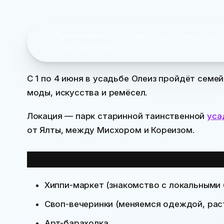
Пропустили
?
Подписывайтесь на наш Max
ч
событиях Ялты
С 1 по 4 июня в усадьбе Олеиз пройдёт семе
моды, искусства и ремёсел.
Локация — парк старинной таинственной
уса
от Ялты, между Мисхором и Кореизом.
На фестивале вас ждут:
Хиппи-маркет (знакомство с локальными 
Своп-вечеринки (меняемся одеждой, раст
Арт-барахолка,