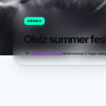
АФИША
Oleiz summer fes
0+
Усадьба «Олеиз»
закончилось
3 года наза