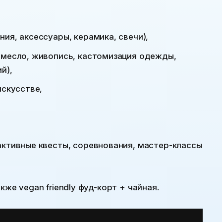
ия, аксессуары, керамика, свечи),
емесло, живопись, кастомизация одежды,
й),
искусстве,
активные квесты, соревнования, мастер-классы
кже vegan friendly фуд-корт + чайная.