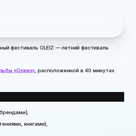
тобы заранее узнавать о самых интересных
йный фестиваль OLEIZ — летний фестиваль
дьбы «Олеиз»
, расположенной в 40 минутах
брендами),
ениями, книгами),