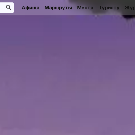
Афиша
Маршруты
Места
Туристу
Жур