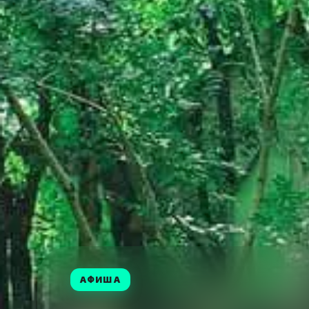
АФИША