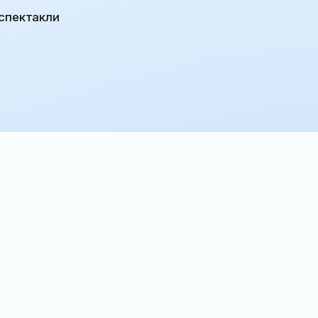
 спектакли
«Классная и игральная
комната цесаревича Алексея»
в прошлом месяце