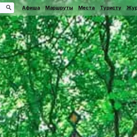
Афиша
Маршруты
Места
Туристу
Жур