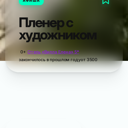
АФИША
Пленер с
художником
0+
Отель «Вилла Елена» 5*
закончилось
в прошлом году
от
3500
Пропустили
?