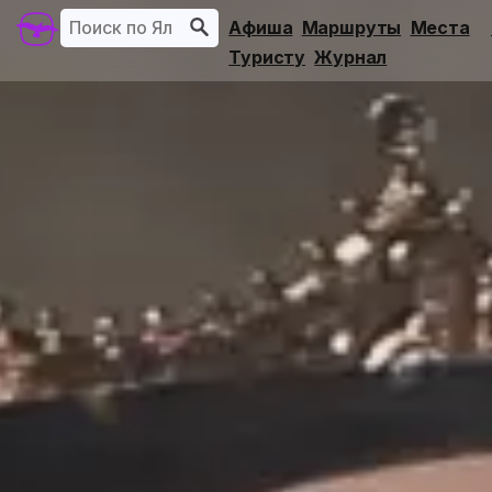
Афиша
Маршруты
Места
Туристу
Журнал