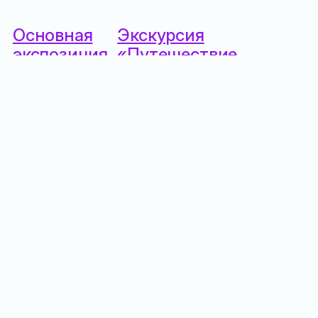
Основная
Экскурсия
экспозиция
«Путешествие
Дворца
в сказку»
Александра
9 месяцев
III в
назад
Массандре
в прошлом году