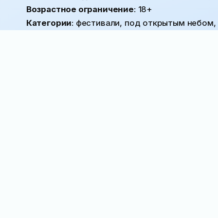
Возрастное ограничение
: 18+
Категории
: фестивали, под открытым небом,
Добавить в календарь
Купить билеты
Исправить или дополнить
АФИША
Наш канал
Поблагодарить
Ближайшие события:
Основная экспозиция Дворца
Александра III в Массандре
в прошлом году