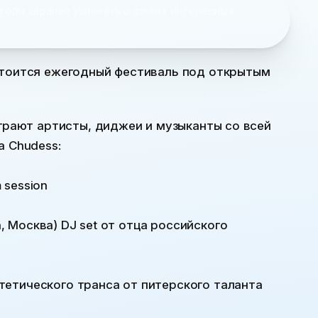
тобы заранее узнавать о самых интересных
стоится ежегодный фестиваль под открытым
играют артисты, диджеи и музыканты со всей
a Chudess:
 session
on, Москва) DJ set от отца российского
интетического транса от питерского таланта