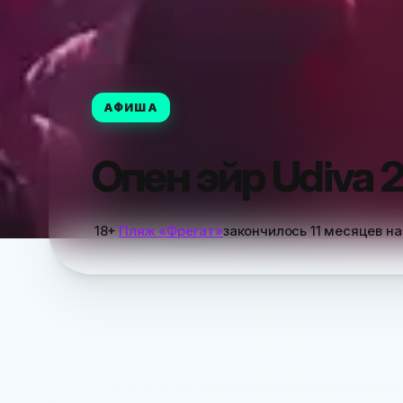
АФИША
Опен эйр Udiva 
18+
Пляж «Фрегат»
закончилось
11 месяцев н