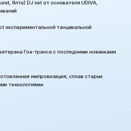
ound, Ялта) DJ set от основателя UDIVA,
тивалей
 act экспериментальной танцевальной
t ветерана Гоа-транса с последними новинками
одготовленная импровизация, сплав старых
ыми технологиями