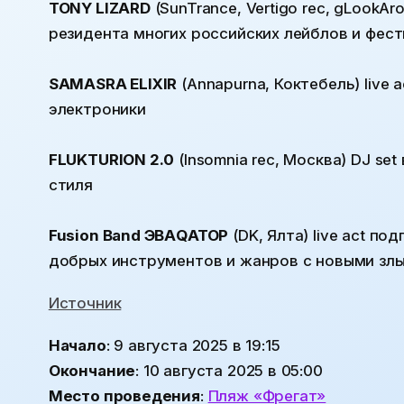
TONY LIZARD
(SunTrance, Vertigo rec, gLookAr
резидента многих российских лейблов и фес
SAMASRA ELIXIR
(Annapurna, Коктебель) live
электроники
FLUKTURION 2.0
(Insomnia rec, Москва) DJ se
стиля
Fusion Band ЭВАQАТОР
(DK, Ялта) live act п
добрых инструментов и жанров с новыми зл
Источник
Начало
: 9 августа 2025 в 19:15
Окончание
: 10 августа 2025 в 05:00
Место проведения
:
Пляж «Фрегат»