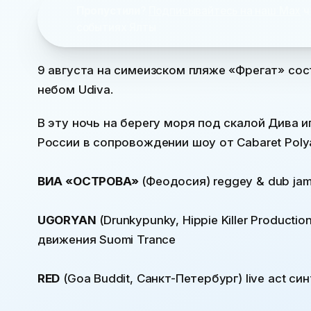
Пропустили
?
Подписывайтесь на наш Max
ч
событиях Ялты
9 августа на симеизском пляже «Фрегат» со
небом Udiva.
В эту ночь на берегу моря под скалой Дива 
России в сопровождении шоу от Cabaret Poly
ВИА «ОСТРОВА»
(Феодосия) reggey & dub jam
UGORYAN
(Drunkypunky, Hippie Killer Producti
движения Suomi Trance
RED
(Goa Buddit, Санкт-Петербург) live act с