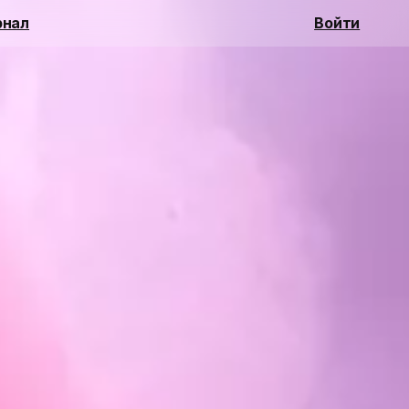
нал
Войти