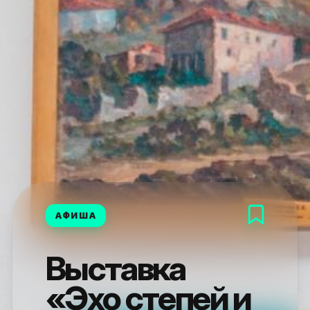
АФИША
Выставка
«Эхо степей и