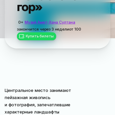
гор»
0+
Музей Амет-Хана Султана
закончится
через 3 недели
от
100
Купить билеты
Центральное место занимают
пейзажная живопись
и фотография, запечатлевшие
характерные ландшафты