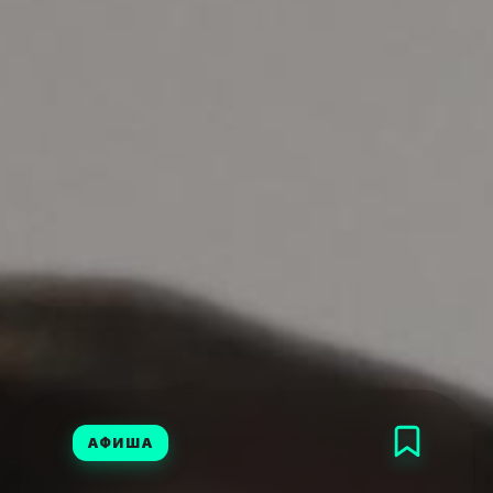
АФИША