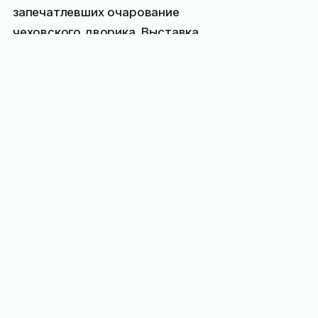
запечатлевших очарование
чеховского дворика. Выставка
будет интересна абсолютно
всем: от школьников
и студентов
до профессиональных
ботаников и поклонников
русской литературы.
Источник
Начало
: 20 мая 2026 в 00:00
Окончание
: 25 декабря 2026 в
00:00
Место проведения
:
Дом-
музей Чехова «Белая дача»
Категории
: выставки, история