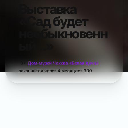
Выставка
«Сад будет
необыкновенн
ый…»
0+
Дом-музей Чехова «Белая дача»
закончится
через 4 месяца
от
300