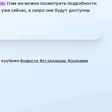
iki
(там же можно посмотреть подробности
 уже сейчас, а скоро они будут доступны
ь в Ялту
на текущий момент
д
в рубрике
#новости
,
#от редакции
,
#сценарии