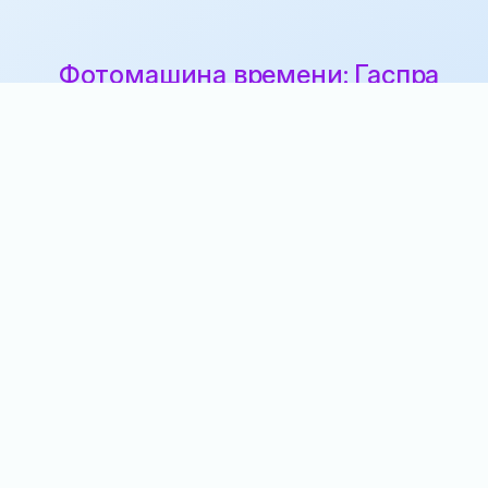
Фотомашина времени: Гаспра
и Кореиз
2 года назад