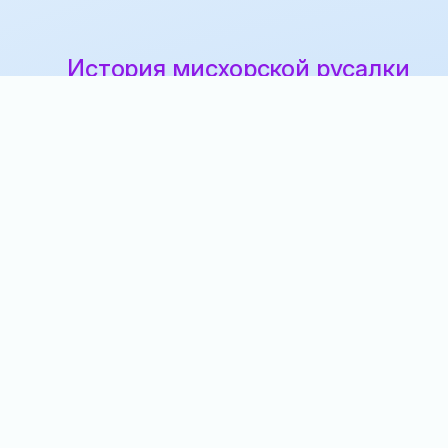
История мисхорской русалки
2 года назад