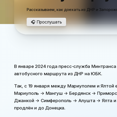
Рассказываем, как доехать из ДНР и Запорож
🎧 Прослушать
В январе 2024 года пресс-служба Минтранса
автобусного маршрута из ДНР на ЮБК.
Так, с 19 января между Мариуполем и Ялтой
Мариуполь → Мангуш → Бердянск → Приморс
Джанкой → Симферополь → Алушта → Ялта и 
продлён и до Донецка.