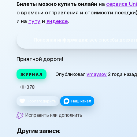
Билеты можно купить онлайн
на
сервисе Unit
о времени отправления и стоимости поездки)
и на
туту
и
яндексе
.
Полезная информация
:
все способы доехат
Приятной дороги!
Опубликовал
vmaysov
2 года наза
ЖУРНАЛ
378
Поблагодарить
Наш канал
Исправить или дополнить
Другие записи: