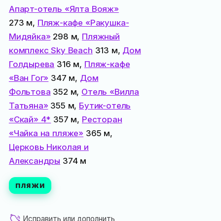
Апарт-отель «Ялта Вояж»
273 м,
Пляж-кафе «Ракушка-
Мидяйка»
298 м,
Пляжный
комплекс Sky Beach
313 м,
Дом
Голдырева
316 м,
Пляж-кафе
«Ван Гог»
347 м,
Дом
Фольтова
352 м,
Отель «Вилла
Татьяна»
355 м,
Бутик-отель
«Скай» 4*
357 м,
Ресторан
«Чайка на пляже»
365 м,
Церковь Николая и
Александры
374 м
ПЛЯЖИ
Исправить или дополнить