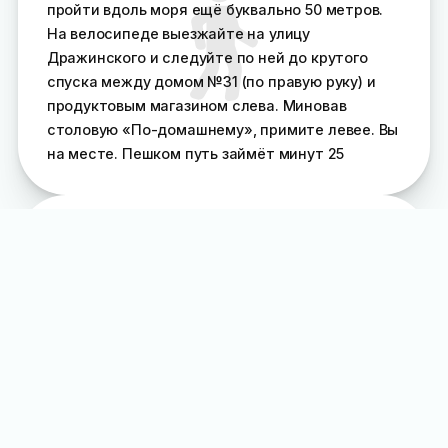
пройти вдоль моря ещё буквально 50 метров.
На велосипеде выезжайте на улицу
Дражинского и следуйте по ней до крутого
спуска между домом №31 (по правую руку) и
продуктовым магазином слева. Миновав
столовую «По-домашнему», примите левее. Вы
на месте. Пешком путь займёт минут 25
Общественным транспортом
Рядом с пляжем нет остановок общественного
транспорта. Ближайшая — «
Вещевой рынок
»
или «Советская площадь», через которые
проходит большинство маршруток и
троллейбусов Ялты. От остановки следуйте на
массандровский пляж, проходите по его
набережной до самого конца и идите дальше
вдоль моря (метров 30 через парковку). Пляж