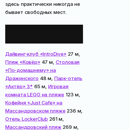
здесь практически никогда не
бывает свободных мест.
Все места
поблизости:
Дайвинг-клуб «IntroDive»
27 м,
Пляж «Ковёр»
47 м,
Столовая
«По-домашнему» на
Дражинского
48 м,
Парк-отель
«Актёр» 3*
65 м,
Игровая
комната LEGO на пляже
123 м,
Кофейня «Just Cafe» на
Массандровском пляже
236 м,
Отель LockerClub
261 м,
Массандровский пляж
269 м,