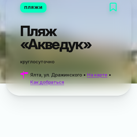
ПЛЯЖИ
Пляж
«Акведук»
круглосуточно
Ялта, ул. Дражинского
•
На карте
•
Как добраться