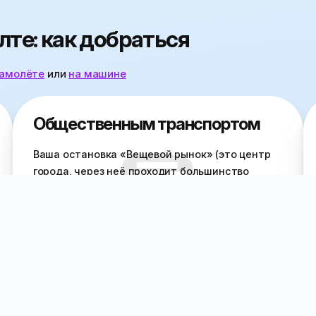
лте: как добраться
самолёте
или
на машине
Общественным транспортом
Ваша остановка «Вещевой рынок» (это центр
города, через неё проходит большинство
маршруток и троллейбусов). Выходите и
двигаетесь в направлении набережной. За
крокодиляриумом
поворачиваете влево на
улицу Игнатенко, по которой идёте до
лестницы за жд-кассами. Поднявшись по
ступенькам, справа заметите вход