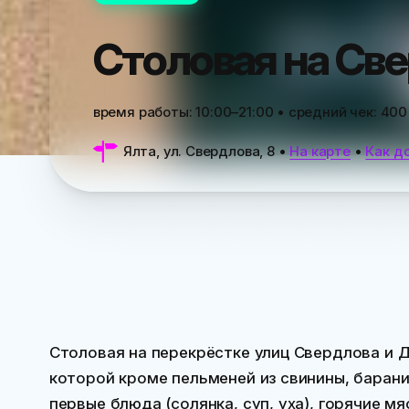
Столовая на Св
время работы:
10:00–21:00
• средний чек:
400
Ялта, ул. Свердлова, 8
•
На карте
•
Как д
Столовая на перекрёстке улиц Свердлова и 
которой кроме пельменей из свинины, барани
первые блюда (солянка, суп, уха), горячие м