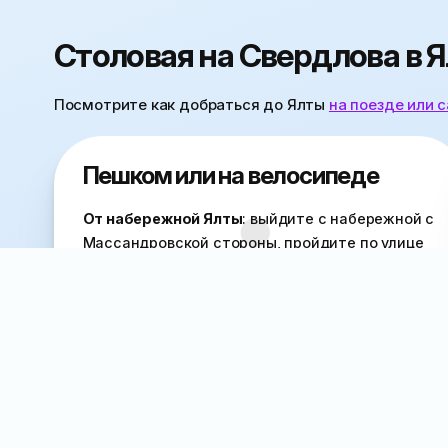
Столовая на Свердлова в Я
Посмотрите как добраться до Ялты
на поезде или 
Пешком или на велосипеде
От набережной Ялты
: выйдите с набережной с
Массандровской стороны, пройдите по улице
Игнатенко до железнодорожных касс, по
правую руку от которых есть ступеньки к улице
Дражинского. Поднявшись по ним вверх,
справа заметите вывеску. Вы на месте