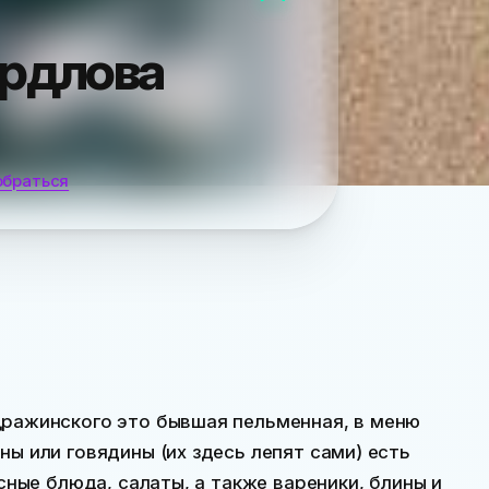
ердлова
обраться
Дражинского это бывшая пельменная, в меню
ны или говядины (их здесь лепят сами) есть
ясные блюда, салаты, а также вареники, блины и