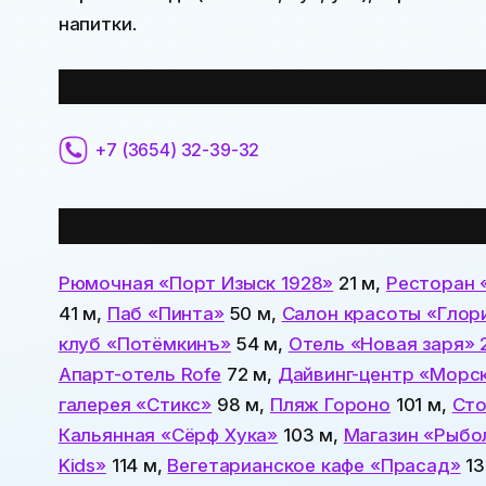
напитки.
Контактная информация:
+7 (3654) 32-39-32
Все места
поблизости:
Рюмочная «Порт Изыск 1928»
21 м,
Ресторан 
41 м,
Паб «Пинта»
50 м,
Салон красоты «Глор
клуб «Потёмкинъ»
54 м,
Отель «Новая заря» 
Апарт-отель Rofe
72 м,
Дайвинг-центр «Морс
галерея «Стикс»
98 м,
Пляж Гороно
101 м,
Сто
Кальянная «Сёрф Хука»
103 м,
Магазин «Рыбо
Kids»
114 м,
Вегетарианское кафе «Прасад»
13