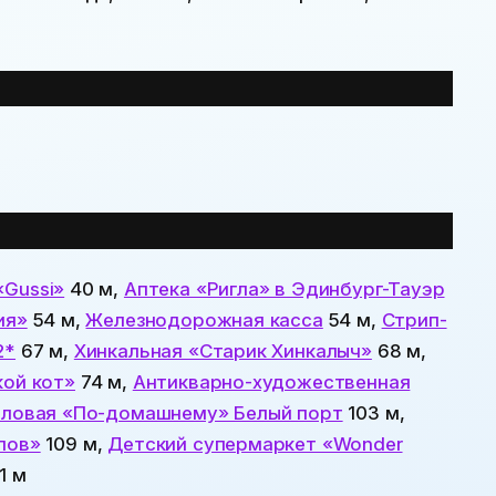
«Gussi»
40 м,
Аптека «Ригла» в Эдинбург-Тауэр
ия»
54 м,
Железнодорожная касса
54 м,
Стрип-
2*
67 м,
Хинкальная «Старик Хинкалыч»
68 м,
кой кот»
74 м,
Антикварно-художественная
ловая «По-домашнему» Белый порт
103 м,
лов»
109 м,
Детский супермаркет «Wonder
1 м