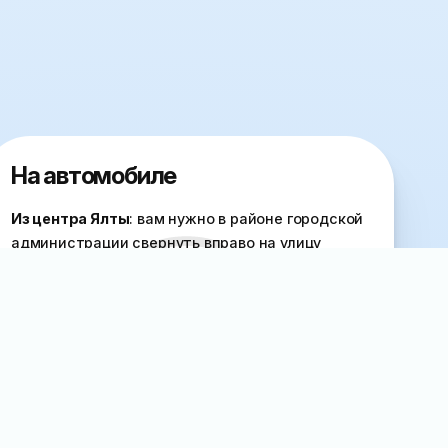
На автомобиле
Из центра Ялты
: вам нужно в районе городской
администрации свернуть вправо на улицу
Рузвельта, по ней мимо
отеля «Бристоль»
доехать до часовенки, перед которой
повернуть влево на улицу Свердлова.
Двигайтесь по ней до Т-образного перекрёстка
с улицей Дражинского и паркуйтесь — вы на
месте