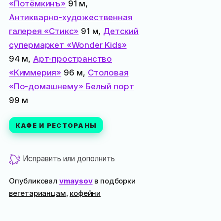
«Потёмкинъ»
91 м,
Антикварно-художественная
галерея «Стикс»
91 м,
Детский
супермаркет «Wonder Kids»
94 м,
Арт-пространство
«Киммерия»
96 м,
Столовая
«По-домашнему» Белый порт
99 м
КАФЕ И РЕСТОРАНЫ
Исправить или дополнить
Опубликовал
vmaysov
в подборки
вегетарианцам
,
кофейни