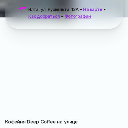
Ялта, ул. Рузвельта, 12А
•
На карте
•
Как добраться
•
Фотографии
Кофейня Deep Coffee на улице