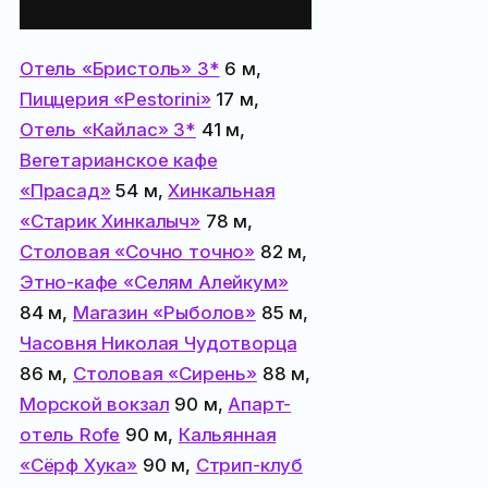
поблизости:
Отель «Бристоль» 3*
6 м,
Пиццерия «Pestorini»
17 м,
Отель «Кайлас» 3*
41 м,
Вегетарианское кафе
«Прасад»
54 м,
Хинкальная
«Старик Хинкалыч»
78 м,
Столовая «Сочно точно»
82 м,
Этно-кафе «Селям Алейкум»
84 м,
Магазин «Рыболов»
85 м,
Часовня Николая Чудотворца
86 м,
Столовая «Сирень»
88 м,
Морской вокзал
90 м,
Апарт-
отель Rofe
90 м,
Кальянная
«Сёрф Хука»
90 м,
Стрип-клуб