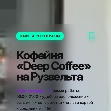
КАФЕ И РЕСТОРАНЫ
Кофейня
«Deep Coffee»
на Рузвельта
Официальный сайт
время работы:
08:00–21:00
• удобное расположение •
есть wi-fi • есть розетки • оплата картой
• средний чек:
450