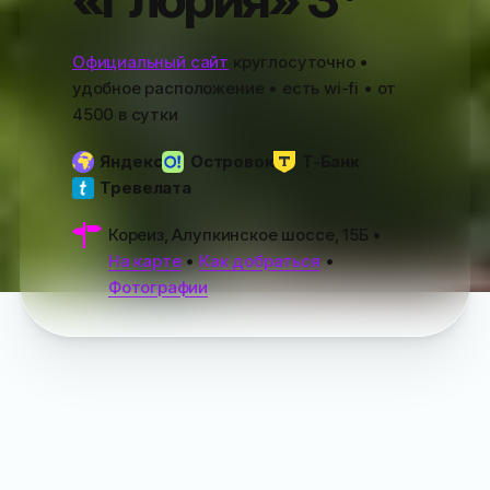
Официальный сайт
круглосуточно •
удобное расположение • есть wi-fi • от
4500
в сутки
Яндекс
Островок
Т-Банк
Тревелата
Кореиз, Алупкинское шоссе, 15Б
•
На карте
•
Как добраться
•
Фотографии