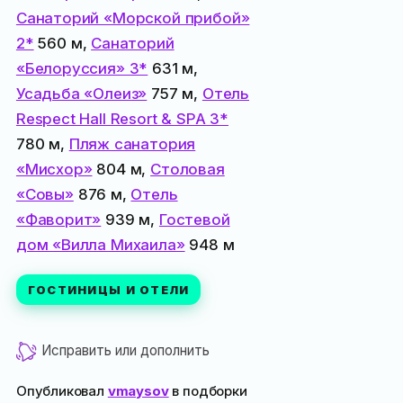
Санаторий «Морской прибой»
2*
560 м,
Санаторий
«Белоруссия» 3*
631 м,
Усадьба «Олеиз»
757 м,
Отель
Respect Hall Resort & SPA 3*
780 м,
Пляж санатория
«Мисхор»
804 м,
Столовая
«Совы»
876 м,
Отель
«Фаворит»
939 м,
Гостевой
дом «Вилла Михаила»
948 м
ГОСТИНИЦЫ И ОТЕЛИ
Исправить или дополнить
Опубликовал
vmaysov
в подборки