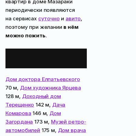
квартир в доме Мазараки
периодически появляются
на сервисах
суточно
и
авито
,
поэтому при желании
в нём
можно пожить
.
Все места
поблизости:
Дом доктора Елпатьевского
70 м,
Дом художника Ярцева
128 м,
Доходный дом
Терещенко
142 м,
Дача
Комарова
146 м,
Дом
Загордана
173 м,
Музей ретро-
автомобилей
175 м,
Дом врача