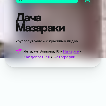
Дача
Мазараки
круглосуточно • с красивым видом
Ялта, ул. Войкова, 16
•
На карте
•
Как добраться
•
Фотографии