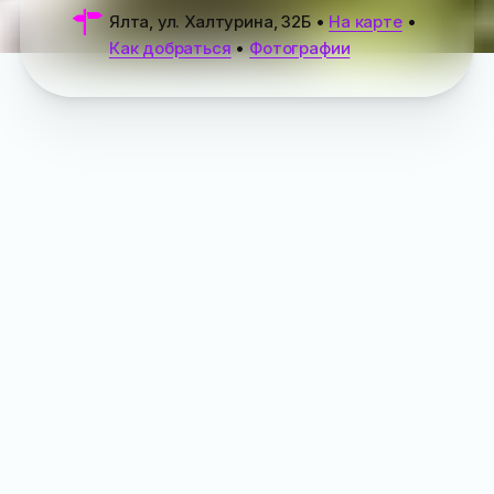
Ялта, ул. Халтурина, 32Б
•
На карте
•
Как добраться
•
Фотографии