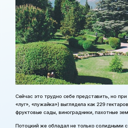
Сейчас это трудно себе представить, но при
«луг», «лужайка») выглядела как 229 гектар
фруктовые сады, виноградники, пахотные земли
Потоцкий же обладал не только солидными с