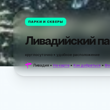
ПАРКИ И СКВЕРЫ
Ливадийский па
круглосуточно • удобное расположение
Ливадия
•
На карте
•
Как добраться
•
Фо