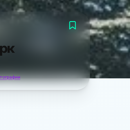
рк
тографии