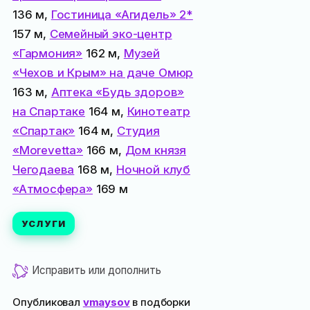
136 м,
Гостиница «Агидель» 2*
157 м,
Семейный эко-центр
«Гармония»
162 м,
Музей
«Чехов и Крым» на даче Омюр
163 м,
Аптека «Будь здоров»
на Спартаке
164 м,
Кинотеатр
«Спартак»
164 м,
Студия
«Morevetta»
166 м,
Дом князя
Чегодаева
168 м,
Ночной клуб
«Атмосфера»
169 м
УСЛУГИ
Исправить или дополнить
Опубликовал
vmaysov
в подборки