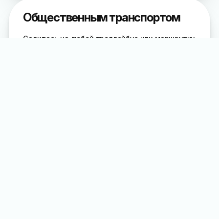
Общественным транспортом
Садитесь на любой троллейбус или маршрутку,
следующую через кинотеатр «Спартак». Это
центр города, большинство маршрутов
проходит через эту остановку. Вы должны
оказаться через дорогу от кинотеатра и
двинуться в направлении супермаркета
«ПУД». У него сворачивайте вправо и следуйте
около 100 метров до травмпункта
На автомобиле
Из центра или любой другой точки Ялты
: вам
нужно оказаться в районе кинотеатра
«Спартак» и напротив ресторана «Gussi»
свернуть в переулок мимо супермаркета