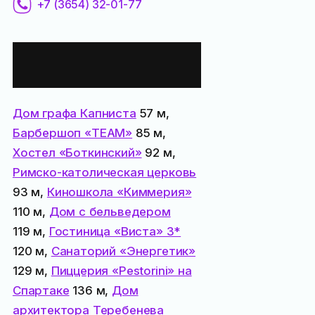
+7 (3654) 32-01-77
Все места
поблизости:
Дом графа Капниста
57 м,
Барбершоп «TEAM»
85 м,
Хостел «Боткинский»
92 м,
Римско-католическая церковь
93 м,
Киношкола «Киммерия»
110 м,
Дом с бельведером
119 м,
Гостиница «Виста» 3*
120 м,
Санаторий «Энергетик»
129 м,
Пиццерия «Pestorini» на
Спартаке
136 м,
Дом
архитектора Теребенева