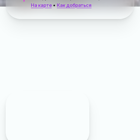
На карте
•
Как добраться
Внимание:
травмпункт временно
переведен в приемное
отделение
хирургического корпуса
Ливадийской больницы