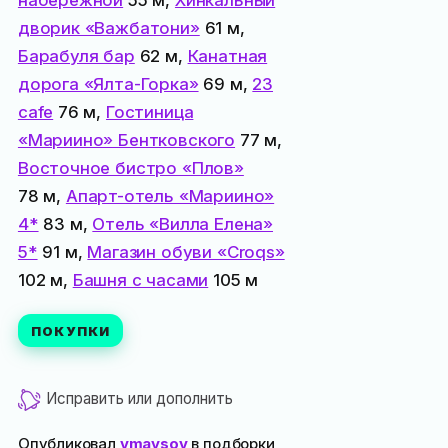
набережной
55 м,
Хинкальный
дворик «Важбатони»
61 м,
Барабуля бар
62 м,
Канатная
дорога «Ялта-Горка»
69 м,
23
cafe
76 м,
Гостиница
«Мариино» Бентковского
77 м,
Восточное бистро «Плов»
78 м,
Апарт-отель «Мариино»
4*
83 м,
Отель «Вилла Елена»
5*
91 м,
Магазин обуви «Croqs»
102 м,
Башня с часами
105 м
ПОКУПКИ
Исправить или дополнить
Опубликовал
vmaysov
в подборки