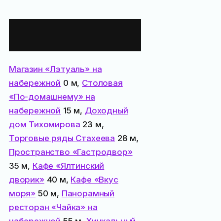
Все места
поблизости:
Магазин «Лэтуаль» на
набережной
0 м,
Столовая
«По-домашнему» на
набережной
15 м,
Доходный
дом Тихомирова
23 м,
Торговые ряды Стахеева
28 м,
Пространство «Гастродвор»
35 м,
Кафе «Ялтинский
дворик»
40 м,
Кафе «Вкус
моря»
50 м,
Панорамный
ресторан «Чайка» на