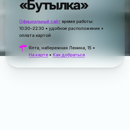
«Бутылка»
Официальный сайт
время работы:
10:30–22:30
• удобное расположение •
оплата картой
Ялта, набережная Ленина, 15
•
На карте
•
Как добраться