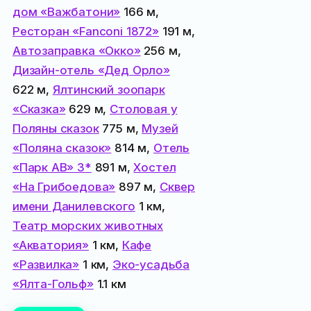
дом «Важбатони»
166 м,
Ресторан «Fanconi 1872»
191 м,
Автозаправка «Окко»
256 м,
Дизайн-отель «Дед Орло»
622 м,
Ялтинский зоопарк
«Сказка»
629 м,
Столовая у
Поляны сказок
775 м,
Музей
«Поляна сказок»
814 м,
Отель
«Парк АВ» 3*
891 м,
Хостел
«На Грибоедова»
897 м,
Сквер
имени Данилевского
1 км,
Театр морских животных
«Акватория»
1 км,
Кафе
«Развилка»
1 км,
Эко-усадьба
«Ялта-Гольф»
1.1 км