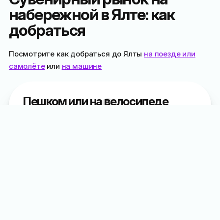
набережной в Ялте: как
добраться
Посмотрите как добраться до Ялты
на поезде или
самолёте
или
на машине
Пешком или на велосипеде
Рынок расположен прямо на набережной
между ресторанами «
Испаньола
» (в виде
мачтовой шхуны) и «
Апельсин
» (в виде
греческой галеры)
Общественным транспортом
От
автовокзала
или центра Ялты
: вам