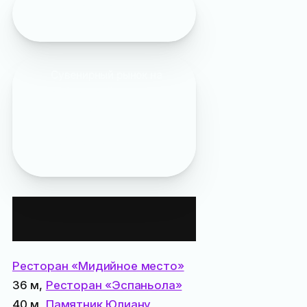
Полезная информация:
что привезти из Ялты
Сувенирный рынок на
набережной
упоминается в журнале:
«
Места съёмок «Гетеры
майора Соколова»: 4
серия
»
Все места
поблизости:
Ресторан «Мидийное место»
36 м,
Ресторан «Эспаньола»
40 м,
Памятник Юлиану