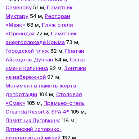
Семёнову
51 м,
Памятник
Мухтару
54 м,
Ресторан
«Маяк»
63 м,
Пляж отеля
«Ореанда»
72 м,
Памятник
энергоблокаде Крыма
73 м,
Городской пляж
82 м,
Платан
Айседоры Дункан
84 м,
Сквер
имени Калинина
92 м,
Зонтики
на набережной
97 м,
Монумент в память жертв
депортации
104 м,
Столовая
«Смак»
105 м,
Премьер-отель
Oreanda Resort & SPA 4*
105 м,
Памятник Пуговкину
118 м,
Ялтинский историко-
литературный музей
137 м,