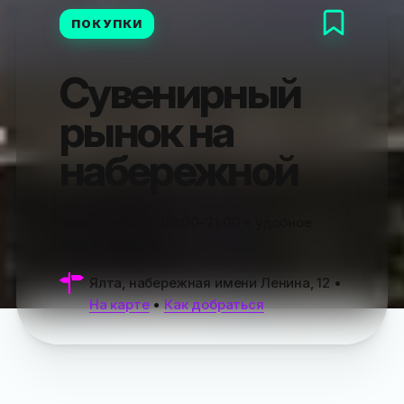
ПОКУПКИ
Сувенирный
рынок на
набережной
время работы:
08:00–21:00
• удобное
расположение
Ялта, набережная имени Ленина, 12
•
На карте
•
Как добраться