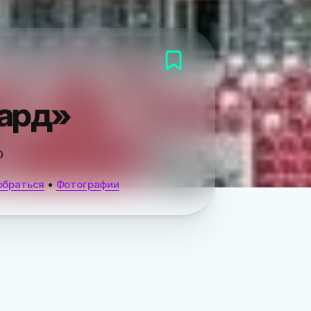
гард»
0
обраться
•
Фотографии