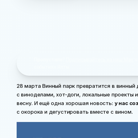
Пропустили
?
Подписывайтесь на наш Max
ч
событиях Ялты
28 марта Винный парк превратится в винный
с виноделами, хот-доги, локальные проекты 
весну. И ещё одна хорошая новость:
у нас со
с окорока и дегустировать вместе с вином.