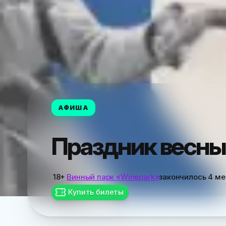
АФИША
Праздник весны 
18+
Винный парк «Winepark»
закончилось
4 ме
Купить билеты