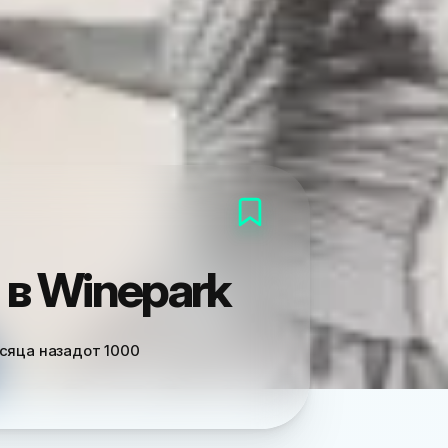
в Winepark
сяца назад
от
1000