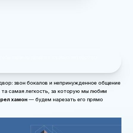
тобы заранее узнавать о самых интересных
 двор: звон бокалов и непринужденное общение
и та самая легкость, за которую мы любим
зрел хамон
— будем нарезать его прямо