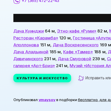
+7 (365) 472-22-43
Все места
поблизости:
Дача Куинджи
64 м,
Этно-кафе «Руми»
82 м,
Ресторан «Карамба»
120 м,
Гостиница «Алупк
Аполлонова
151 м,
Дача Воскресенского
169 
Дача Аладьиной
185 м,
Кафе «Тамер»
188 м,
Д
Девичинского
231 м,
Дача Смуровой
239 м,
С
галерея «Арт-Бриз»
241 м,
Музей «История Ал
Исправить ил
КУЛЬТУРА И ИСКУССТВО
Опубликовал
vmaysov
в подборки
бесплатно
,
для д