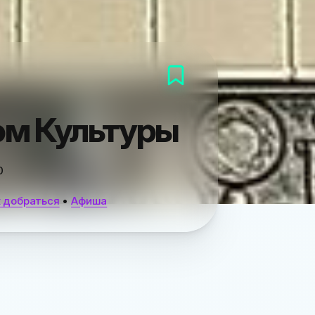
ом Культуры
0
 добраться
•
Афиша