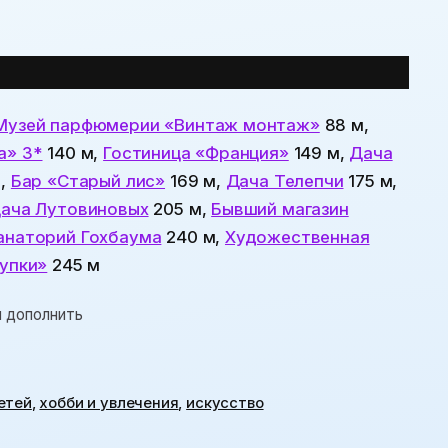
Музей парфюмерии «Винтаж монтаж»
88 м,
а» 3*
140 м,
Гостиница «Франция»
149 м,
Дача
м,
Бар «Старый лис»
169 м,
Дача Телепчи
175 м,
ача Лутовиновых
205 м,
Бывший магазин
анаторий Гохбаума
240 м,
Художественная
упки»
245 м
и дополнить
етей
,
хобби и увлечения
,
искусство