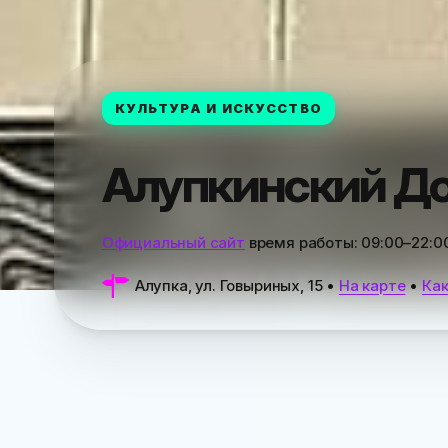
КУЛЬТУРА И ИСКУССТВО
Алупкинский Д
Официальный сайт
время работы:
09:00–22:0
Алупка, ул. Говыриных, 15
•
На карте
•
Как