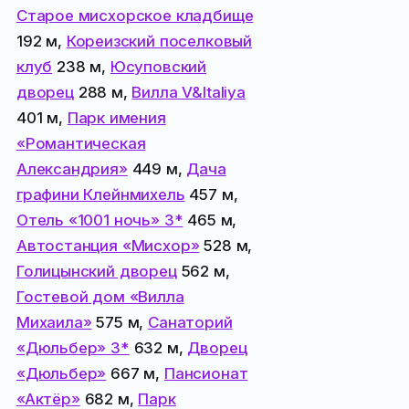
Старое мисхорское кладбище
192 м,
Кореизский поселковый
клуб
238 м,
Юсуповский
дворец
288 м,
Вилла V&Italiya
401 м,
Парк имения
«Романтическая
Александрия»
449 м,
Дача
графини Клейнмихель
457 м,
Отель «1001 ночь» 3*
465 м,
Автостанция «Мисхор»
528 м,
Голицынский дворец
562 м,
Гостевой дом «Вилла
Михаила»
575 м,
Санаторий
«Дюльбер» 3*
632 м,
Дворец
«Дюльбер»
667 м,
Пансионат
«Актёр»
682 м,
Парк