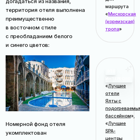
догадаться из названия,
маршрута
территория отеля выполнена
«
Мисхорская
преимущественно
(кореизская)
в восточном стиле
тропа
»
с преобладанием белого
и синего цветов:
ЭТО
ИНТЕРЕСНО
«
Лучшие
отели
Ялты с
подогреваемы
бассейном
»,
«
Лучшие
Номерной фонд отеля
SPA-
укомплектован
центры