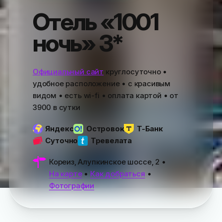
Отель «1001
ночь» 3*
Официальный сайт
круглосуточно •
удобное расположение • с красивым
видом • есть wi-fi • оплата картой • от
3900
в сутки
Яндекс
Островок
Т-Банк
Суточно
Тревелата
Кореиз, Алупкинское шоссе, 2
•
На карте
•
Как добраться
•
Фотографии