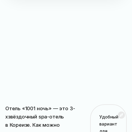
Отель «1001 ночь» — это 3-
хзвёздочный spa-отель
Удобный
вариант
в Кореизе. Как можно
для