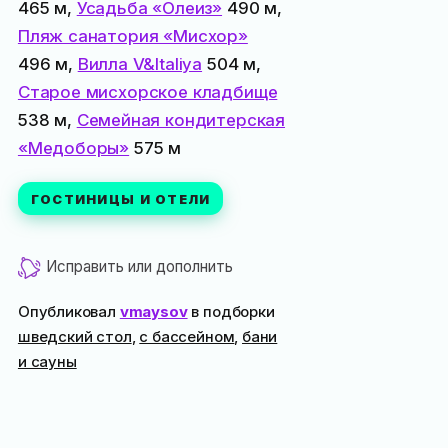
465 м,
Усадьба «Олеиз»
490 м,
Пляж санатория «Мисхор»
496 м,
Вилла V&Italiya
504 м,
Старое мисхорское кладбище
538 м,
Семейная кондитерская
«Медоборы»
575 м
ГОСТИНИЦЫ И ОТЕЛИ
Исправить или дополнить
Опубликовал
vmaysov
в подборки
шведский стол
,
с бассейном
,
бани
и сауны