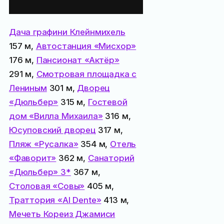
поблизости:
Дача графини Клейнмихель
157 м,
Автостанция «Мисхор»
176 м,
Пансионат «Актёр»
291 м,
Смотровая площадка с
Лениным
301 м,
Дворец
«Дюльбер»
315 м,
Гостевой
дом «Вилла Михаила»
316 м,
Юсуповский дворец
317 м,
Пляж «Русалка»
354 м,
Отель
«Фаворит»
362 м,
Санаторий
«Дюльбер» 3*
367 м,
Столовая «Совы»
405 м,
Траттория «Al Dente»
413 м,
Мечеть Кореиз Джамиси