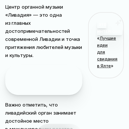
Центр органной музыки
«Ливадия» — это одна
из главных
ЭТО
достопримечательностей
ИНТЕРЕСНО
«
Лучшие
современной Ливадии и точка
идеи
притяжения любителей музыки
для
и культуры.
свидания
в Ялте
»
Рекомендуем
:
маршрут
самостоятельной
прогулки
по Ливадии
Важно отметить, что
ливадийский орган занимает
достойное место
в международном реестре