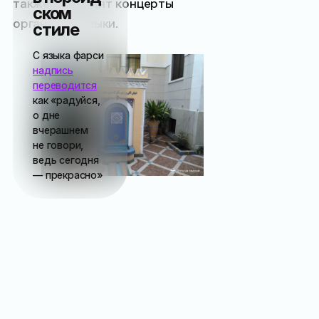
также проходят концерты
ском
органной музыки.
стиле
С языка фарси
надпись
переводится
как «радуйся,
о дне
вчерашнем
не говори,
ведь сегодня
— прекрасно»