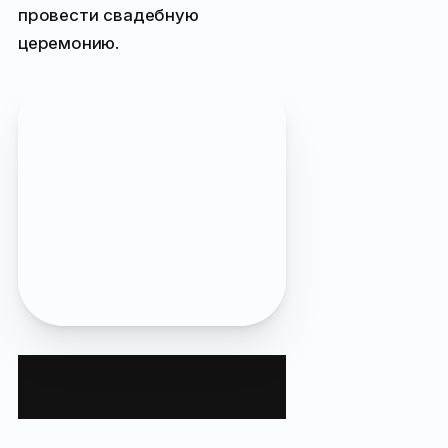
провести свадебную
церемонию.
Центр органной музыки
«Ливадия»
упоминается в журнале:
«
Органный зал как
вторая жизнь царской
электростанции
»,
«
Надписи на арабском в
Ялте
», «
Фотомашина
времени: Ливадия
»
Контактная
информация: