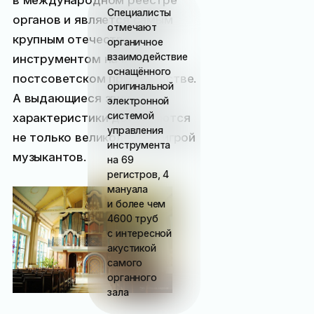
Специалисты
органов и является самым
отмечают
крупным отечественным
органичное
взаимодействие
инструментом на всём
оснащённого
постсоветском пространстве.
оригинальной
А выдающиеся звуковые
электронной
системой
характеристики достигаются
управления
не только великолепной игрой
инструмента
музыкантов.
на 69
регистров, 4
мануала
и более чем
4600 труб
с интересной
акустикой
самого
органного
зала