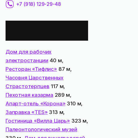
+7 (918) 129-29-48
Все места
поблизости:
Дом для рабочих
электростанции
40 м,
Ресторан «Тифлис»
87 м,
Часовня Царственных
Страстотерпцев
117 м,
Пехотная казарма
289 м,
Апарт-отель «Корона»
310 м,
Заправка «TES»
313 м,
Гостиница «Вилла Царь»
323 м,
Палеонтологический музей
330 м,
Дом для виноградарей