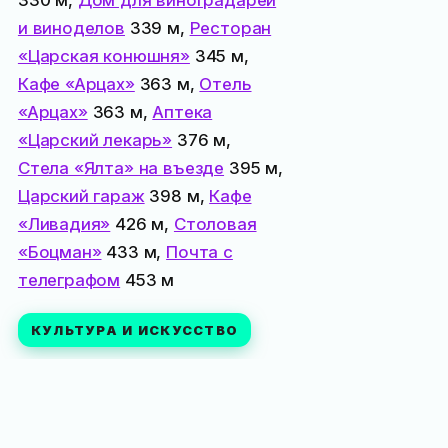
и виноделов
339 м,
Ресторан
«Царская конюшня»
345 м,
Кафе «Арцах»
363 м,
Отель
«Арцах»
363 м,
Аптека
«Царский лекарь»
376 м,
Стела «Ялта» на въезде
395 м,
Царский гараж
398 м,
Кафе
«Ливадия»
426 м,
Столовая
«Боцман»
433 м,
Почта с
телеграфом
453 м
КУЛЬТУРА И ИСКУССТВО
Исправить или дополнить
Опубликовал
vmaysov
в подборки