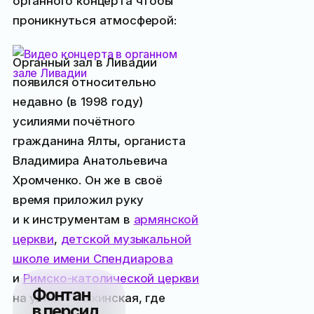
органного концерта чтобы
проникнуться атмосферой:
Органный зал в Ливадии
появился относительно
недавно (в 1998 году)
усилиями почётного
гражданина Ялты, органиста
Владимира Анатольевича
Хромченко. Он же в своё
время приложил руку
и к инструментам в
армянской
церкви
,
детской музыкальной
школе имени Спендиарова
и
Римско-католической церкви
Фонтан
на улице Пушкинская, где
в персид