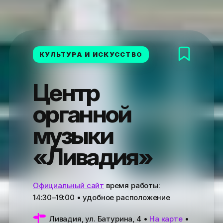
КУЛЬТУРА И ИСКУССТВО
Центр
органной
музыки
«Ливадия»
Официальный сайт
время работы:
14:30–19:00
• удобное расположение
Ливадия, ул. Батурина, 4
•
На карте
•