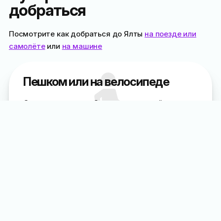
добраться
Посмотрите как добраться до Ялты
на поезде или
самолёте
или
на машине
Пешком или на велосипеде
От рынка на улице Сеченова
: спускайтесь по
улице Суворовской до остановки у дома №15 и
поворачивайте вправо
Общественным транспортом
От автовокзала через центр
: можете доехать
до остановки «Аптека» на маршрутках
№9
,
№9A
и
№135
от
автовокзала
или
кинотеатра