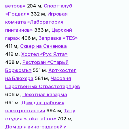
ветров»
204 м,
Спорт-клуб
«Подвал»
332 м,
Игровая
комната «Лаборатория
пингвинов»
363 м,
Царский
гараж
406 м,
Заправка «TES»
411 м,
Сквер на Сеченова
419 м,
Хостел «Рус Ялта»
468 м,
Ресторан «Старый
Боржомъ»
551 м,
Арт-хостел
на Блюхера
581 м,
Часовня
Царственных Страстотерпцев
606 м,
Пехотная казарма
661 м,
Дом для рабочих
электростанции
694 м,
Тату
студия «Loka tattoo»
702 м,
Дом для виноградарей и