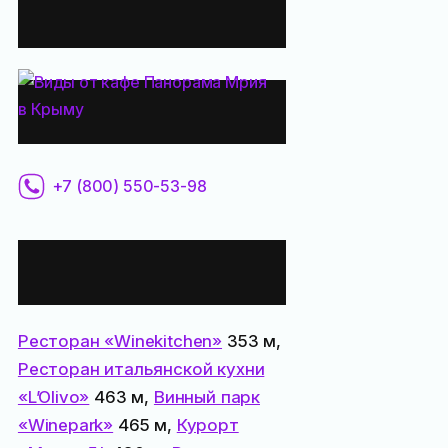
у кафе:
Контактная
информация:
+7 (800) 550-53-98
Все места
поблизости:
Ресторан «Winekitchen»
353 м,
Ресторан итальянской кухни
«L’Olivo»
463 м,
Винный парк
«Winepark»
465 м,
Курорт