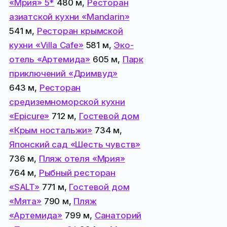
«Мрия» 5*
480 м,
Ресторан
азиатской кухни «Mandarin»
541 м,
Ресторан крымской
кухни «Villa Cafe»
581 м,
Эко-
отель «Артемида»
605 м,
Парк
приключений «Дримвуд»
643 м,
Ресторан
средиземноморской кухни
«Epicure»
712 м,
Гостевой дом
«Крым ностальжи»
734 м,
Японский сад «Шесть чувств»
736 м,
Пляж отеля «Мрия»
764 м,
Рыбный ресторан
«SALT»
771 м,
Гостевой дом
«Мята»
790 м,
Пляж
«Артемида»
799 м,
Санаторий