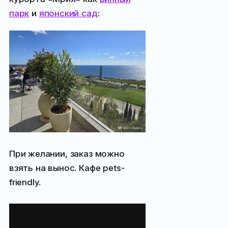
парк
и
японский сад
:
При желании, заказ можно
взять на вынос. Кафе pets-
friendly.
Небольшое видео
с площадки