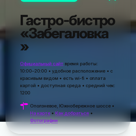
Гастро-бистро
«Забегаловка
»
Официальный сайт
время работы:
10:00–20:00
• удобное расположение • с
красивым видом • есть wi-fi • оплата
картой • доступная среда • средний чек:
1200
Оползневое, Южнобережное шоссе
•
На карте
•
Как добраться
•
Фотографии