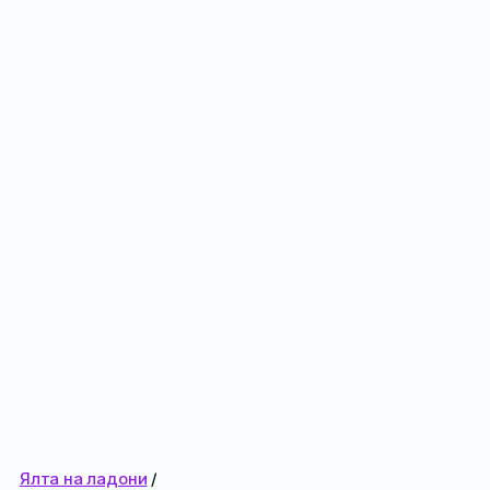
Ялта на ладони
/