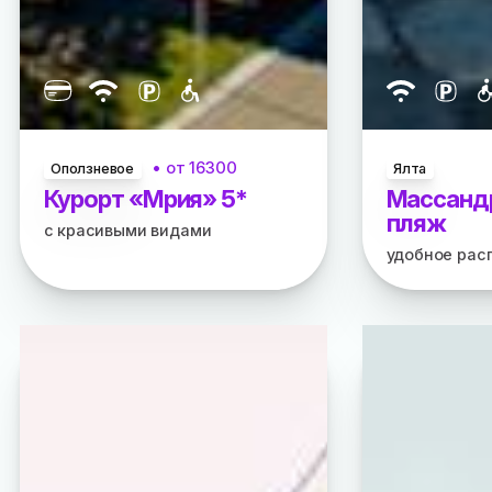
• от
16300
Оползневое
Ялта
Курорт «Мрия» 5*
Массанд
пляж
с красивыми видами
удобное рас