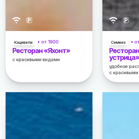
• от
1900
• о
Кацивели
Симеиз
Ресторан «Яхонт»
Ресторан
устрица
с красивыми видами
удобное рас
с красивыми