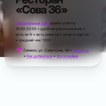
«Сова 36»
Официальный сайт
время работы:
10:00–22:00
• удобное расположение •
есть wi-fi • есть розетки • оплата картой
• средний чек:
1200
Симеиз, ул. Советская, 36
•
На карте
•
Как добраться
•
Фотографии