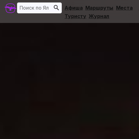
Афиша
Маршруты
Места
Туристу
Журнал