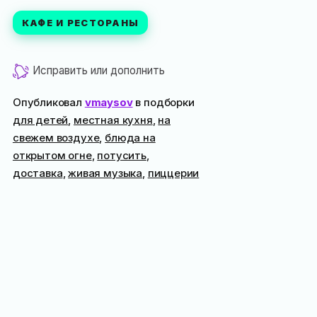
КАФЕ И РЕСТОРАНЫ
Исправить или дополнить
Опубликовал
vmaysov
в подборки
для детей
,
местная кухня
,
на
свежем воздухе
,
блюда на
открытом огне
,
потусить
,
доставка
,
живая музыка
,
пиццерии