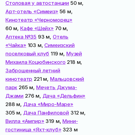
Столовая у автостанции
50 м,
Арт-отель «Симеиз»
56 м,
Кинотеатр «Черноморец»
60 м,
Кафе «Шейх»
70 м,
Аптека №35
93 м,
Отель
«Чайка»
103 м,
Симеизский
поселковый клуб
119 м,
Музей
Михаила Коцюбинского
218 м,
Заброшенный летний
кинотеатр
221 м,
Мальцовский
парк
265 м,
Мечеть Джума-
Джами
276 м,
Дача «Дельфин»
288 м,
Дача «Миро-Маре»
305 м,
Дача Панфиловой
312 м,
Вилла «Ампир»
319 м,
Мини-
гостиница «Яхт-клуб»
323 м