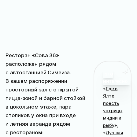
Ресторан «Сова 36»
расположен рядом
с автостанцией Симеиза.
ЭТО
В вашем распоряжении
ИНТЕРЕСНО
«
Где в
просторный зал с открытой
Ялте
пицца-зоной и барной стойкой
поесть
в цокольном этаже, пара
устрицы,
столиков у окна при входе
мидии и
и летняя веранда рядом
рыбу
»,
с рестораном:
«
Лучшая