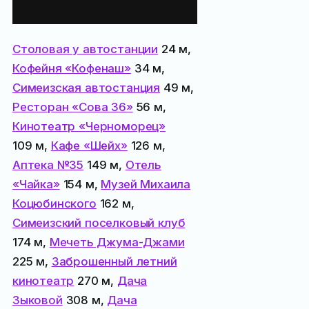
поблизости:
Столовая у автостанции
24 м,
Кофейня «Кофенаш»
34 м,
Симеизская автостанция
49 м,
Ресторан «Сова 36»
56 м,
Кинотеатр «Черноморец»
109 м,
Кафе «Шейх»
126 м,
Аптека №35
149 м,
Отель
«Чайка»
154 м,
Музей Михаила
Коцюбинского
162 м,
Симеизский поселковый клуб
174 м,
Мечеть Джума-Джами
225 м,
Заброшенный летний
кинотеатр
270 м,
Дача
Зыковой
308 м,
Дача