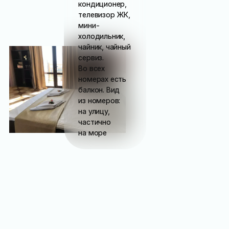
кондиционер,
телевизор ЖК,
мини-
холодильник,
чайник, чайный
сервиз.
Во всех
номерах есть
балкон. Вид
из номеров:
на улицу,
частично
на море