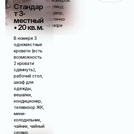
из номеров:
Стандар
на улицу,
т 3-
во двор,
местный
частично
на море
• 20 кв. м.
В номере 3
одноместные
кровати (есть
возможность
2 кровати
сдвинуть),
рабочий стол,
шкаф для
одежды,
вешалки,
кондиционер,
телевизор ЖК,
мини-
холодильник,
чайник, чайный
сервиз.