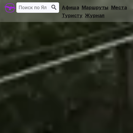
Афиша
Маршруты
Места
Туристу
Журнал