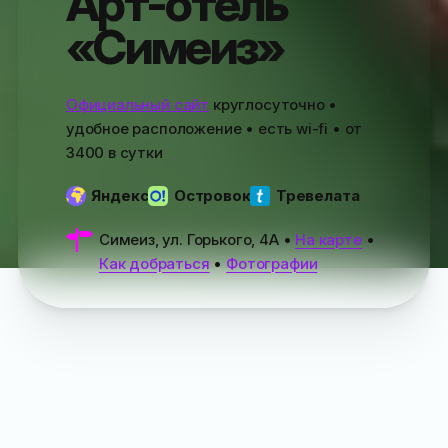
Арт-отель
«Симеиз»
Официальный сайт
круглосуточно •
удобное расположение • есть wi-fi • от
3400
в сутки
Яндекс
Островок
Тревелата
Симеиз, ул. Горького, 4А
•
На карте
•
Как добраться
•
Фотографии