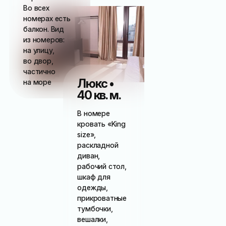
Во всех
номерах есть
балкон. Вид
из номеров:
на улицу,
во двор,
частично
Люкс •
на море
40 кв. м.
В номере
кровать «King
size»,
раскладной
диван,
рабочий стол,
шкаф для
одежды,
прикроватные
тумбочки,
вешалки,