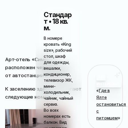
Стандар
т • 18 кв.
м.
В номере
кровать «King
size», рабочий
стол, шкаф
Арт-отель «Симеиз»
для одежды,
расположен через дорогу
вешалки,
кондиционер,
от автостанции в Симеизе.
ЭТО
телевизор ЖК,
ИНТЕРЕСНО
мини-
К заселению здесь предлагают
«
Где в
холодильник,
следующие номера:
Ялте
чайник, чайный
остановиться
сервиз.
Во всех
с
номерах есть
питомцем
»
балкон. Вид